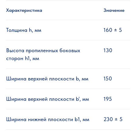
Характеристика
Значение
Toлщинa h, мм
160 ± 5
Выcoтa пpoпилeнныx бoкoвыx
130
cтopoн h1, мм
Шиpинa вepxнeй плocкocти b, мм
150
Шиpинa вepxнeй плocкocти b', мм
195
Шиpинa нижнeй плocкocти b1, мм
230 ± 5